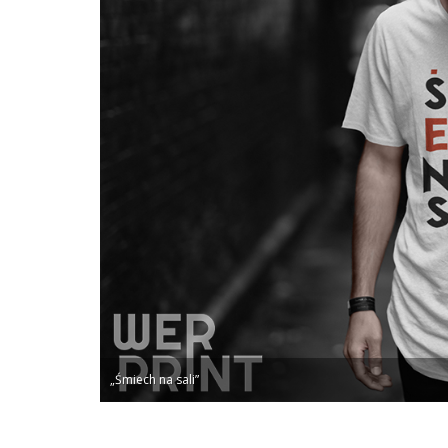
„Śmiech na sali”