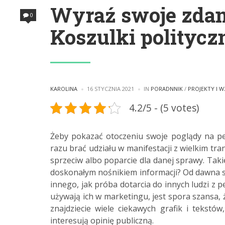
Wyraź swoje zdan
0
Koszulki politycz
POSTED
POSTED
KAROLINA
16 STYCZNIA 2021
IN
PORADNNIK
/
PROJEKTY I 
BY
IN
4.2/5 - (5 votes)
Żeby pokazać otoczeniu swoje poglądy na pe
razu brać udziału w manifestacji z wielkim tr
sprzeciw albo poparcie dla danej sprawy. Takie
doskonałym nośnikiem informacji?
Od dawna s
innego, jak próba dotarcia do innych ludzi z 
używają ich w marketingu, jest spora szansa,
znajdziecie wiele ciekawych grafik i tekst
interesują opinię publiczną.