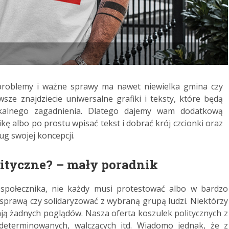
 problemy i ważne sprawy ma nawet niewielka gmina czy
sze znajdziecie uniwersalne grafiki i teksty, które będą
kalnego zagadnienia. Dlatego dajemy wam dodatkową
ę albo po prostu wpisać tekst i dobrać krój czcionki oraz
g swojej koncepcji.
olityczne? – mały poradnik
społecznika, nie każdy musi protestować albo w bardzo
sprawą czy solidaryzować z wybraną grupą ludzi. Niektórzy
ają żadnych poglądów. Nasza oferta koszulek politycznych z
determinowanych, walczących itd. Wiadomo jednak, że z