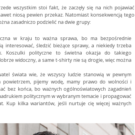
zede wszystkim stoi fakt, że zaczęły się na nich pojawiać
 a nawet niosą pewien przekaz. Natomiast konsekwencją tego
ożna zasadniczo podzielić na dwie grupy:
tyczna w kraju to ważna sprawa, bo ma bezpośrednie
ią interesować, śledzić bieżące sprawy, a niekiedy trzeba
. Koszulki polityczne to świetna okazja do takiego
obrze widoczny, a same t-shirty nie są drogie, więc można
atel świata wie, że wszyscy ludzie stanowią w pewnym
 powietrzem, pijemy wodę, mamy prawo do wolności i
iać bez końca, bo ważnych ogólnoświatowych zagadnień
 nadrukiem politycznym w wybranym temacie i propagować
. Kup kilka wariantów, jeśli nurtuje cię więcej ważnych