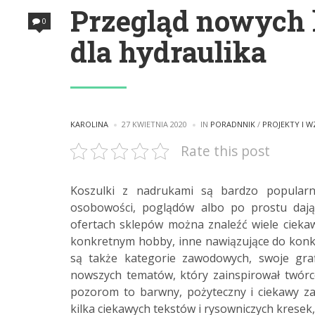
Przegląd nowych k
0
dla hydraulika
POSTED
POSTED
KAROLINA
27 KWIETNIA 2020
IN
PORADNNIK
/
PROJEKTY I 
BY
IN
Rate this post
Koszulki z nadrukami są bardzo popularn
osobowości, poglądów albo po prostu daj
ofertach sklepów można znaleźć wiele cieka
konkretnym hobby, inne nawiązujące do konkre
są także kategorie zawodowych, swoje grafi
nowszych tematów, który zainspirował twórc
pozorom to barwny, pożyteczny i ciekawy za
kilka ciekawych tekstów i rysowniczych kresek,