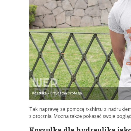
Koszulka – Przydatna profesja
Tak naprawę za pomocą t-shirtu z nadrukie
z otocznia. Można także pokazać swoje pogląd
Koszulka dla hydraulika jak