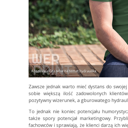
Koszulka – Gra słów na temat hydraulika
Zawsze jednak warto mieć dystans do swojej
sobie większą ilość zadowolonych klientó
pozytywny wizerunek, a gburowatego hydraulik
To jednak nie koniec potencjału humorystyc
także spory potencjał marketingowy. Przyb
fachowców i sprawiają, że klienci darzą ich 