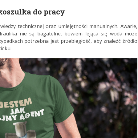
koszulka do pracy
wiedzy technicznej oraz umiejętności manualnych. Awarie,
draulika nie są bagatelne, bowiem lejąca się woda może
zypadkach potrzebna jest przebiegłość, aby znaleźć źródło
ieku.