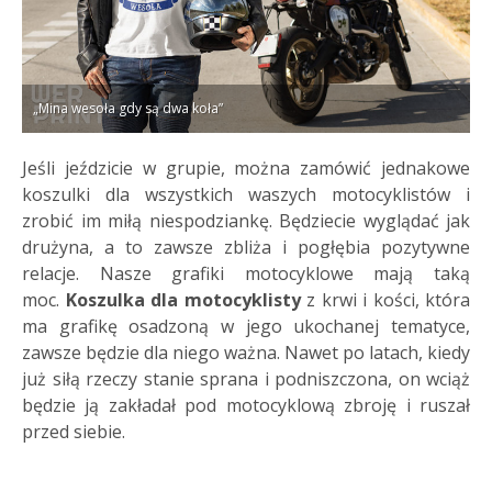
„Mina wesoła gdy są dwa koła”
Jeśli jeździcie w grupie, można zamówić jednakowe
koszulki dla wszystkich waszych motocyklistów i
zrobić im miłą niespodziankę. Będziecie wyglądać jak
drużyna, a to zawsze zbliża i pogłębia pozytywne
relacje. Nasze grafiki motocyklowe mają taką
moc.
Koszulka dla motocyklisty
z krwi i kości, która
ma grafikę osadzoną w jego ukochanej tematyce,
zawsze będzie dla niego ważna. Nawet po latach, kiedy
już siłą rzeczy stanie sprana i podniszczona, on wciąż
będzie ją zakładał pod motocyklową zbroję i ruszał
przed siebie.