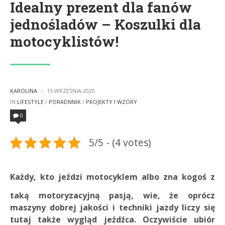
Idealny prezent dla fanów
jednośladów – Koszulki dla
motocyklistów!
POSTED
KAROLINA
15 WRZEŚNIA 2020
BY
POSTED
IN
LIFESTYLE
/
PORADNNIK
/
PROJEKTY I WZORY
IN
0
5/5 - (4 votes)
Każdy, kto jeździ motocyklem albo zna kogoś z
taką motoryzacyjną pasją, wie, że oprócz
maszyny dobrej jakości i techniki jazdy liczy się
tutaj także wygląd jeźdźca. Oczywiście ubiór