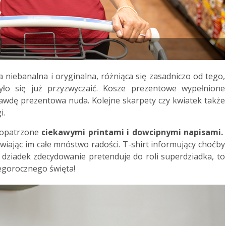
 niebanalna i oryginalna, różniąca się zasadniczo od tego,
ło się już przyzwyczaić. Kosze prezentowe wypełnione
rawdę prezentowa nuda. Kolejne skarpety czy kwiatek także
i.
 opatrzone
ciekawymi printami i dowcipnymi napisami.
ając im całe mnóstwo radości. T-shirt informujący choćby
aś dziadek zdecydowanie pretenduje do roli superdziadka, to
egorocznego święta!