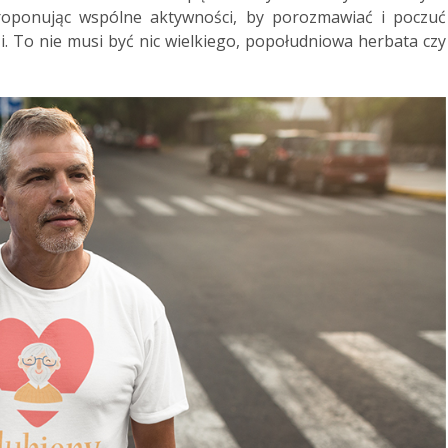
proponując wspólne aktywności, by porozmawiać i poczuć
zi. To nie musi być nic wielkiego, popołudniowa herbata czy