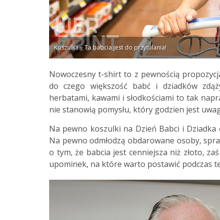
Koszulka – Ta babcia jest do przytulania!
Nowoczesny t-shirt to z pewnością propozycja
do czego większość babć i dziadków zdąży
herbatami, kawami i słodkościami to tak nap
nie stanowią pomysłu, który godzien jest uwag
Na pewno koszulki na Dzień Babci i Dziadka
Na pewno odmłodzą obdarowane osoby, sprawi
o tym, że babcia jest cenniejsza niż złoto, z
upominek, na które warto postawić podczas t