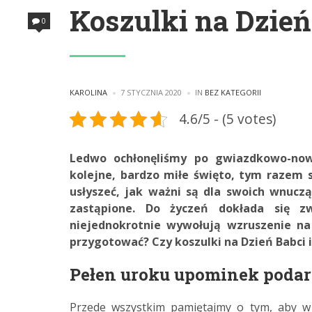
Koszulki na Dzień
0
POSTED
POSTED
KAROLINA
7 STYCZNIA 2020
IN
BEZ KATEGORII
BY
IN
4.6/5 - (5 votes)
Ledwo ochłonęliśmy po gwiazdkowo-now
kolejne, bardzo miłe święto, tym razem 
usłyszeć, jak ważni są dla swoich wnuczą
zastąpione. Do życzeń dokłada się z
niejednokrotnie wywołują wzruszenie na
przygotować? Czy koszulki na Dzień Babci 
Pełen uroku upominek podar
Przede wszystkim pamiętajmy o tym, aby w 