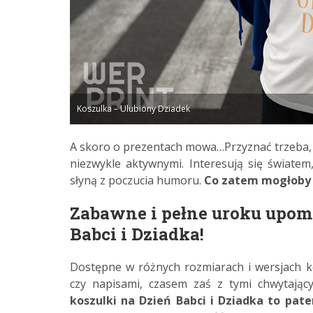
Koszulka – Ulubiony Dziadek
A skoro o prezentach mowa…Przyznać trzeba, ż
niezwykle aktywnymi. Interesują się świate
słyną z poczucia humoru.
Co zatem mogłoby 
Zabawne i pełne uroku upomin
Babci i Dziadka!
Dostępne w różnych rozmiarach i wersjach k
czy napisami, czasem zaś z tymi chwytający
koszulki na Dzień Babci i Dziadka to pa