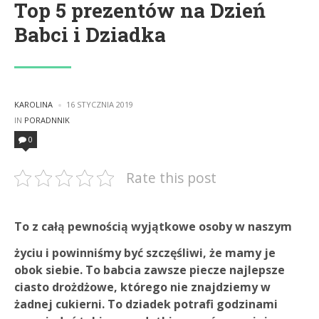
Top 5 prezentów na Dzień
Babci i Dziadka
POSTED
KAROLINA
16 STYCZNIA 2019
BY
POSTED
IN
PORADNNIK
IN
0
Rate this post
To z całą pewnością wyjątkowe osoby w naszym
życiu i powinniśmy być szczęśliwi, że mamy je
obok siebie. To babcia zawsze piecze najlepsze
ciasto drożdżowe, którego nie znajdziemy w
żadnej cukierni. To dziadek potrafi godzinami