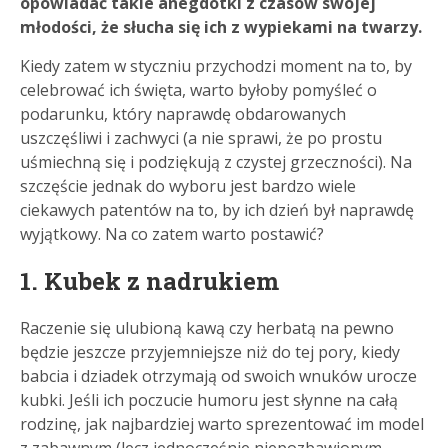
opowiadać takie anegdotki z czasów swojej
młodości, że słucha się ich z wypiekami na twarzy.
Kiedy zatem w styczniu przychodzi moment na to, by
celebrować ich święta, warto byłoby pomyśleć o
podarunku, który naprawdę obdarowanych
uszczęśliwi i zachwyci (a nie sprawi, że po prostu
uśmiechną się i podziękują z czystej grzeczności). Na
szczęście jednak do wyboru jest bardzo wiele
ciekawych patentów na to, by ich dzień był naprawdę
wyjątkowy. Na co zatem warto postawić?
1. Kubek z nadrukiem
Raczenie się ulubioną kawą czy herbatą na pewno
będzie jeszcze przyjemniejsze niż do tej pory, kiedy
babcia i dziadek otrzymają od swoich wnuków urocze
kubki. Jeśli ich poczucie humoru jest słynne na całą
rodzinę, jak najbardziej warto sprezentować im model
z zabawnym (lecz jednocześnie niepozbawionym