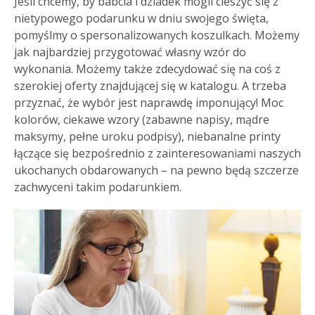
Jeśli chcemy, by babcia i dziadek mogli cieszyć się z
nietypowego podarunku w dniu swojego święta,
pomyślmy o spersonalizowanych koszulkach. Możemy
jak najbardziej przygotować własny wzór do
wykonania. Możemy także zdecydować się na coś z
szerokiej oferty znajdującej się w katalogu. A trzeba
przyznać, że wybór jest naprawdę imponujący! Moc
kolorów, ciekawe wzory (zabawne napisy, mądre
maksymy, pełne uroku podpisy), niebanalne printy
łączące się bezpośrednio z zainteresowaniami naszych
ukochanych obdarowanych – na pewno będą szczerze
zachwyceni takim podarunkiem.