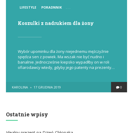
POSTED
LIFESTYLE
PORADNNIK
. . .
IN
Koszulki z nadrukiem dla żony
Wybór upominku dla żony niejednemu mężczyźnie
spędza sen z powiek. Ma wszak nie być nudno i
banalnie. Jednocześnie kiepsko wypadłby on w roli
ofiarodawcy wtedy, gdyby jego patenty na prezenty…
POSTED
KAROLINA
17 GRUDNIA 2019
0
BY
Ostatnie wpisy
Idealny prezent na Dzień Chłopaka