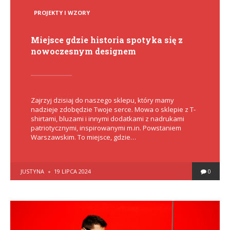
POSTED
PROJEKTY I WZORY
IN
Miejsce gdzie historia spotyka się z
nowoczesnym designem
Zajrzyj dzisiaj do naszego sklepu, który mamy
nadzieje zdobędzie Twoje serce. Mowa o sklepie z T-
shirtami, bluzami i innymi dodatkami z nadrukami
patriotycznymi, inspirowanymi m.in. Powstaniem
Warszawskim. To miejsce, gdzie…
POSTED
JUSTYNA
19 LIPCA 2024
0
BY