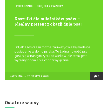
POSTED
PORADNNIK
PROJEKTY I WZORY
IN
Koszulki dla miłośników psów –
Idealny prezent z okazji dnia psa!
Od jakiegoś czasu można zauważyć wielką modę na
posiadanie w domu psiaka. To żadna nowość, psy
goszczą w naszym życiu od wieków, ale teraz jest
wyraźny boom. I nie chodzi wyłącznie…
POSTED
KAROLINA
20 SIERPNIA 2020
0
BY
Ostatnie wpisy